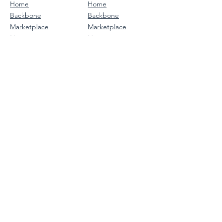
Home
Home
Backbone
Backbone
Marketplace
Marketplace
News
News
Contact
Kontakt
Downloads
Downloads
Terms
Bedingungen
Privacy
Datenschutz
Legal Notice
Impressum
ABOUT
GVW Token GmbH
Fasangasse 12
2102 Bisamberg
Austria / Europe
Tel. ‭+43
664 1803468
UID ATU74735539
FN 493394 f
Landesgericht Korneuburg
office@grapevineworld.com