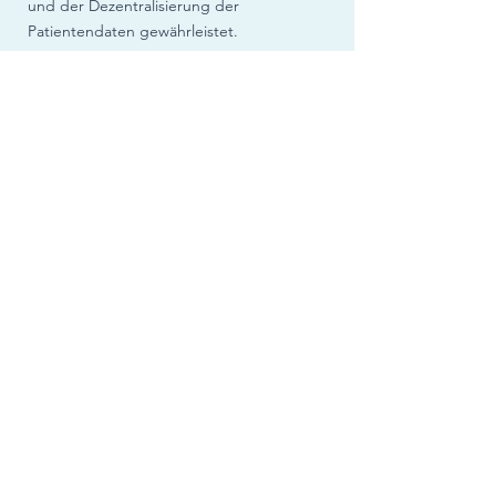
und der Dezentralisierung der
Patientendaten gewährleistet.
DIE
VORTEILE
AUF EINEN
BLICK
Stärkung der Community und der
IHE
Höhere Qualität durch zweifache
Zertifizierung (
IHE
, Grapevine World)
Zugang zum globalen Markt auch für
kleinere Hersteller
Mehr Markt und Umsatz für alle
teilnehmenden Unternehmen durch
Standardisierung und Vernetzung
Zugang zu einer bereits realisierten
Gesamtarchitektur